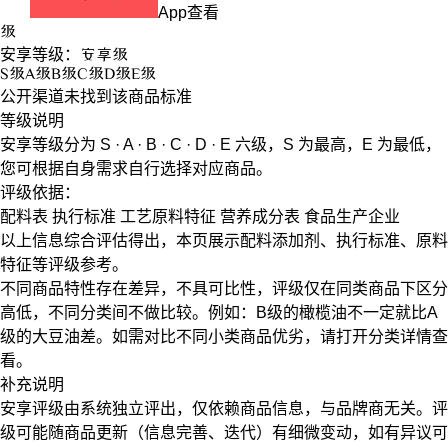
App查看
级
安享等级：
安享
级
S
级
A
级
B
级
C
级
D
级
E
级
公开渠道未找到该商品标准
等级说明
安享等级分为
S · A · B · C · D · E
六级，
S
为最高，
E
为最低，
您可根据自身需求自行选择对应商品。
评级依据：
配料表
执行标准
工艺原料特征
营养成分表
食品生产企业
以上信息综合评估得出，本页展示
配料添加剂
、
执行标准
、
原料
特征
等评级参考。
不同商品特性存在差异，不具可比性，评级仅在
同类商品
下区分
高低，不同分类间不做比较。例如：B级的橄榄油不一定就比A
级的大豆油差。如需对比不同小类商品优劣，请打开分类详情查
看。
补充说明
安享评级由系统独立评出，仅依赖商品信息，
与品牌商无关
。评
级可能随商品更新（信息完善、迭代）有细微变动，如有异议可