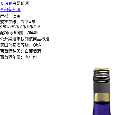
蓝琼猴
白葡萄酒
全部葡萄酒
产地：
德国
安享等级：
安享
A级
S
级
A
级
B
级
C
级
D
级
E
级
·
配料(添加剂)：
0添加
公开渠道未找到该商品标准
德国葡萄酒等级：
QbA
葡萄酒种类：
白葡萄酒
葡萄酒年份：
老年份