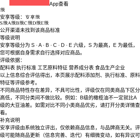
App查看
级
安享等级：
安享
级
S
级
A
级
B
级
C
级
D
级
E
级
公开渠道未找到该商品标准
等级说明
安享等级分为
S · A · B · C · D · E
六级，
S
为最高，
E
为最低，
您可根据自身需求自行选择对应商品。
评级依据：
配料表
执行标准
工艺原料特征
营养成分表
食品生产企业
以上信息综合评估得出，本页展示
配料添加剂
、
执行标准
、
原料
特征
等评级参考。
不同商品特性存在差异，不具可比性，评级仅在
同类商品
下区分
高低，不同分类间不做比较。例如：B级的橄榄油不一定就比A
级的大豆油差。如需对比不同小类商品优劣，请打开分类详情查
看。
补充说明
安享评级由系统独立评出，仅依赖商品信息，
与品牌商无关
。评
级可能随商品更新（信息完善、迭代）有细微变动，如有异议可