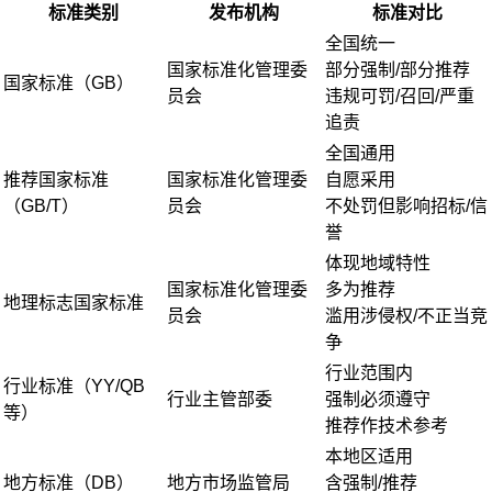
标准类别
发布机构
标准对比
全国统一
国家标准化管理委
部分强制/部分推荐
国家标准（GB）
员会
违规可罚/召回/严重
追责
全国通用
推荐国家标准
国家标准化管理委
自愿采用
（GB/T）
员会
不处罚但影响招标/信
誉
体现地域特性
国家标准化管理委
多为推荐
地理标志国家标准
员会
滥用涉侵权/不正当竞
争
行业范围内
行业标准（YY/QB
行业主管部委
强制必须遵守
等）
推荐作技术参考
本地区适用
地方标准（DB）
地方市场监管局
含强制/推荐