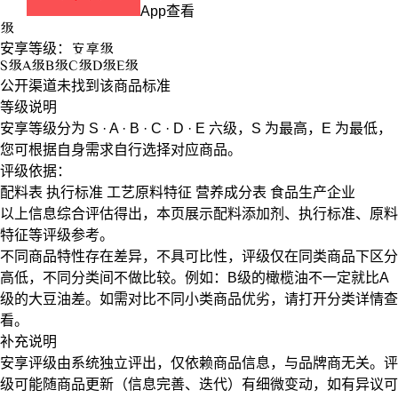
App查看
级
安享等级：
安享
级
S
级
A
级
B
级
C
级
D
级
E
级
公开渠道未找到该商品标准
等级说明
安享等级分为
S · A · B · C · D · E
六级，
S
为最高，
E
为最低，
您可根据自身需求自行选择对应商品。
评级依据：
配料表
执行标准
工艺原料特征
营养成分表
食品生产企业
以上信息综合评估得出，本页展示
配料添加剂
、
执行标准
、
原料
特征
等评级参考。
不同商品特性存在差异，不具可比性，评级仅在
同类商品
下区分
高低，不同分类间不做比较。例如：B级的橄榄油不一定就比A
级的大豆油差。如需对比不同小类商品优劣，请打开分类详情查
看。
补充说明
安享评级由系统独立评出，仅依赖商品信息，
与品牌商无关
。评
级可能随商品更新（信息完善、迭代）有细微变动，如有异议可