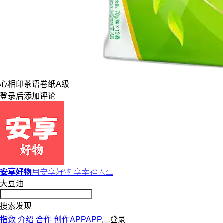
心相印
茶语
卷纸
A级
登录
后添加评论
安享好物
用安享好物 享幸福人生
大豆油
搜索发现
指数
介绍
合作
创作
APP
APP
登录