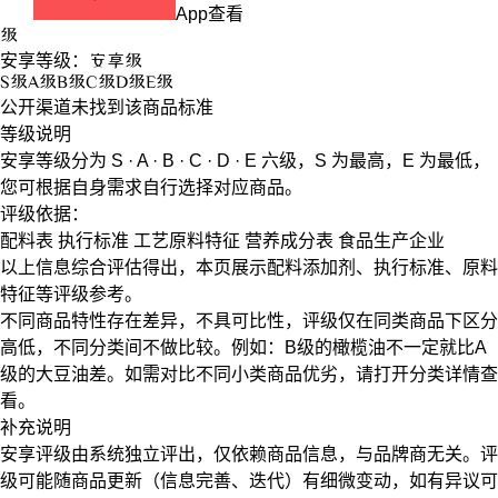
App查看
级
安享等级：
安享
级
S
级
A
级
B
级
C
级
D
级
E
级
公开渠道未找到该商品标准
等级说明
安享等级分为
S · A · B · C · D · E
六级，
S
为最高，
E
为最低，
您可根据自身需求自行选择对应商品。
评级依据：
配料表
执行标准
工艺原料特征
营养成分表
食品生产企业
以上信息综合评估得出，本页展示
配料添加剂
、
执行标准
、
原料
特征
等评级参考。
不同商品特性存在差异，不具可比性，评级仅在
同类商品
下区分
高低，不同分类间不做比较。例如：B级的橄榄油不一定就比A
级的大豆油差。如需对比不同小类商品优劣，请打开分类详情查
看。
补充说明
安享评级由系统独立评出，仅依赖商品信息，
与品牌商无关
。评
级可能随商品更新（信息完善、迭代）有细微变动，如有异议可