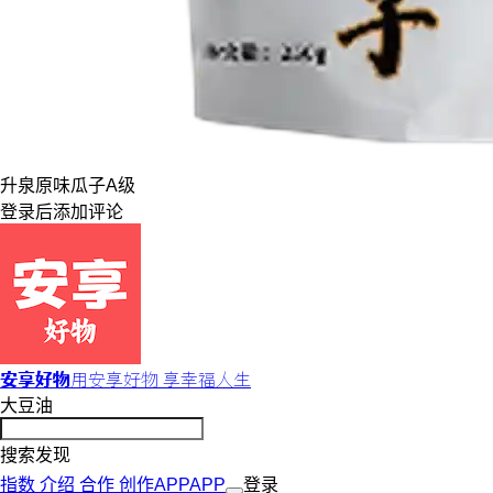
升泉
原味
瓜子
A级
登录
后添加评论
安享好物
用安享好物 享幸福人生
大豆油
搜索发现
指数
介绍
合作
创作
APP
APP
登录