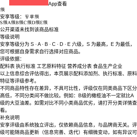
App查看
级
安享等级：
安享
级
S
级
A
级
B
级
C
级
D
级
E
级
公开渠道未找到该商品标准
等级说明
安享等级分为
S · A · B · C · D · E
六级，
S
为最高，
E
为最低，
您可根据自身需求自行选择对应商品。
评级依据：
配料表
执行标准
工艺原料特征
营养成分表
食品生产企业
以上信息综合评估得出，本页展示
配料添加剂
、
执行标准
、
原料
特征
等评级参考。
不同商品特性存在差异，不具可比性，评级仅在
同类商品
下区分
高低，不同分类间不做比较。例如：B级的橄榄油不一定就比A
级的大豆油差。如需对比不同小类商品优劣，请打开分类详情查
看。
补充说明
安享评级由系统独立评出，仅依赖商品信息，
与品牌商无关
。评
级可能随商品更新（信息完善、迭代）有细微变动，如有异议可