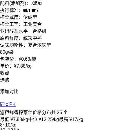
配料(添加剂)：
7添加
执行标准：
GH/T 1012
榨菜咸度：
浓咸型
榨菜工艺：
工业复合
亚硝酸盐水平：
合格级
原料鲜度：
统采中熟
调味均衡性：
复合浓味型
80g
/袋
包装价：
¥0.63
/袋
单价：
¥7.88
/
kg
收藏
选购
添加对比
同类PK
渝橙鲜香榨菜丝价格分布
共 25 个
最低 ¥7.88/kg
中位 ¥12.25/kg
最高 ¥17/kg
8~10/kg