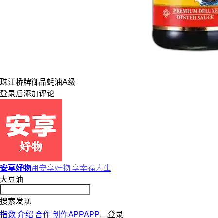
珠江桥牌
御品
蚝油
A级
登录
后添加评论
安享好物
用安享好物 享幸福人生
大豆油
搜索发现
指数
介绍
合作
创作
APP
APP
登录