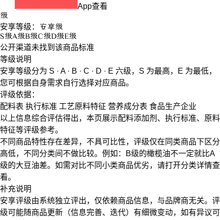
App查看
级
安享等级：
安享
级
S
级
A
级
B
级
C
级
D
级
E
级
公开渠道未找到该商品标准
等级说明
安享等级分为
S · A · B · C · D · E
六级，
S
为最高，
E
为最低，
您可根据自身需求自行选择对应商品。
评级依据：
配料表
执行标准
工艺原料特征
营养成分表
食品生产企业
以上信息综合评估得出，本页展示
配料添加剂
、
执行标准
、
原料
特征
等评级参考。
不同商品特性存在差异，不具可比性，评级仅在
同类商品
下区分
高低，不同分类间不做比较。例如：B级的橄榄油不一定就比A
级的大豆油差。如需对比不同小类商品优劣，请打开分类详情查
看。
补充说明
安享评级由系统独立评出，仅依赖商品信息，
与品牌商无关
。评
级可能随商品更新（信息完善、迭代）有细微变动，如有异议可